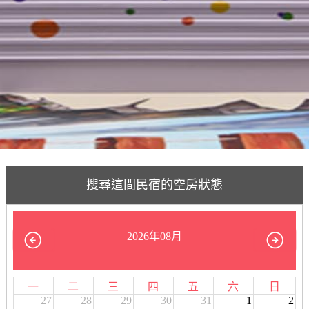
搜尋這間民宿的空房狀態
2026年08月
一
二
三
四
五
六
日
27
28
29
30
31
1
2