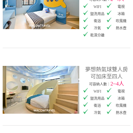
WIFI
電視
盥洗用品
冰箱
衛浴
吹風機
冷氣
熱水壺
乾濕分離
夢想熱氣球雙人房
可加床至四人
2~4人
可容納人數：
WIFI
電視
盥洗用品
冰箱
衛浴
吹風機
冷氣
熱水壺