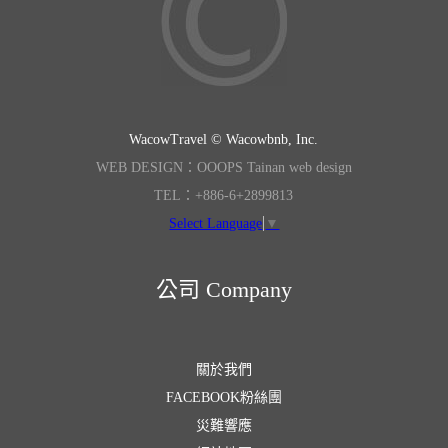
WacowTravel © Wacowbnb, Inc.
WEB DESIGN：OOOPS Tainan web design
TEL：+886-6+2899813
Select Language
▼
公司 Company
關於我們
FACEBOOK粉絲團
災難響應