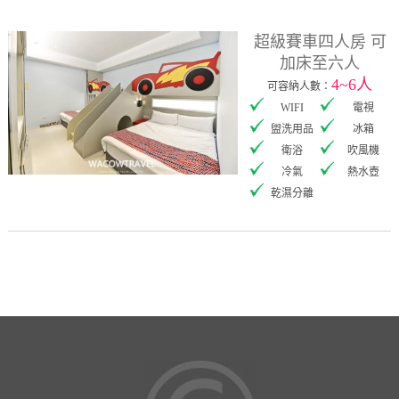
超級賽車四人房 可
加床至六人
4~6人
可容納人數：
WIFI
電視
盥洗用品
冰箱
衛浴
吹風機
冷氣
熱水壺
乾濕分離