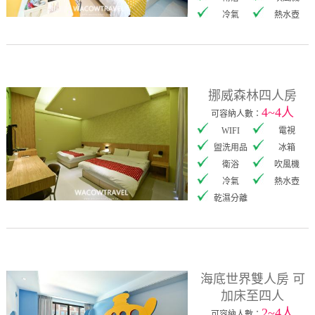
冷氣
熱水壺
挪威森林四人房
4~4人
可容納人數：
WIFI
電視
盥洗用品
冰箱
衛浴
吹風機
冷氣
熱水壺
乾濕分離
海底世界雙人房 可
加床至四人
2~4人
可容納人數：