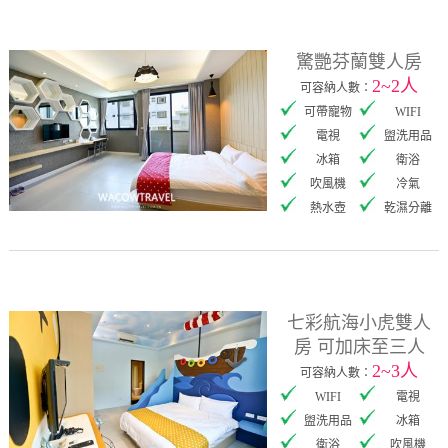
驚艷芬蘭雙人房
2~2人
可容納人數：
可帶寵物
WIFI
電視
盥洗用品
冰箱
衛浴
吹風機
冷氣
熱水壺
乾濕分離
七彩航海小虎雙人
房 可加床至三人
2~3人
可容納人數：
WIFI
電視
盥洗用品
冰箱
衛浴
吹風機