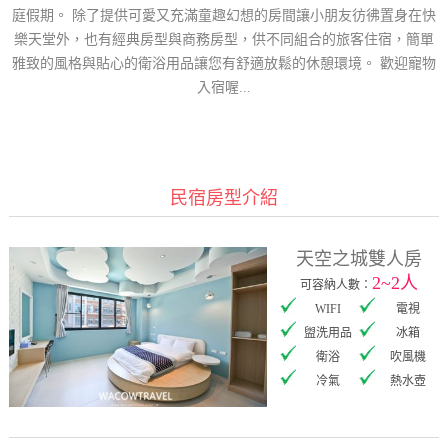
庭假期。 除了提供可愛又充滿童趣幻想的房間讓小朋友彷彿置身在快
樂天堂外，也有經典房型與商務房型，供不同組合的旅客住宿，簡單
雅致的風格與貼心的衛浴用品讓您有舒適放鬆的休憩環境。 歡迎寵物
入宿喔...
民宿房型介紹
天空之城雙人房
2~2人
可容納人數：
WIFI
電視
盥洗用品
冰箱
衛浴
吹風機
冷氣
熱水壺