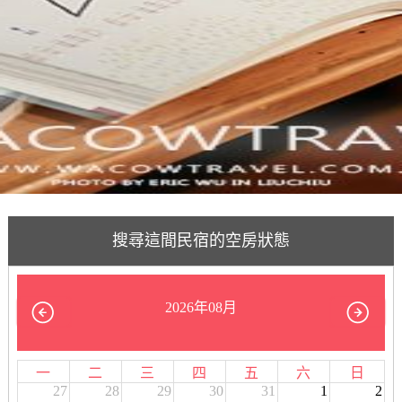
搜尋這間民宿的空房狀態
2026年08月
一
二
三
四
五
六
日
27
28
29
30
31
1
2