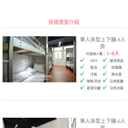
民宿房型介紹
單人床型上下舖-8人
房
1~8人
可容納人數：
WIFI
盥洗用品
衛浴
吹風機
冷氣
熱水壺
咖啡/茶包
公用客廳
乾濕分離
公用冰箱
單人床型上下舖-6人