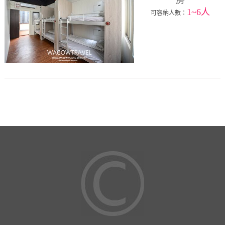
房
1~6人
可容納人數：