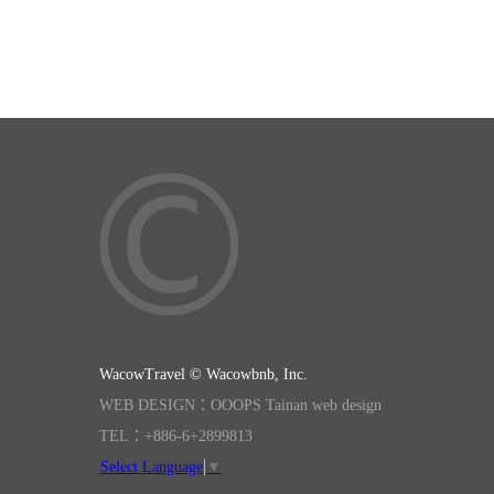
WacowTravel © Wacowbnb, Inc.
WEB DESIGN：OOOPS Tainan web design
TEL：+886-6+2899813
Select Language
▼