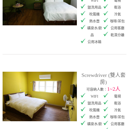
WIFI
電視
盥洗用品
衛浴
吹風機
冷氣
熱水壺
咖啡/茶包
礦泉水/飲
公用客廳
品
乾濕分離
公用冰箱
Screwdriver (雙人套
房)
1~2人
可容納人數：
WIFI
電視
盥洗用品
衛浴
吹風機
冷氣
熱水壺
咖啡/茶包
礦泉水/飲
公用客廳