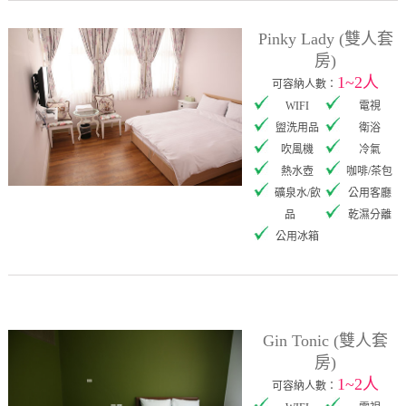
Pinky Lady (雙人套
房)
1~2人
可容納人數：
WIFI
電視
盥洗用品
衛浴
吹風機
冷氣
熱水壺
咖啡/茶包
礦泉水/飲
公用客廳
品
乾濕分離
公用冰箱
Gin Tonic (雙人套
房)
1~2人
可容納人數：