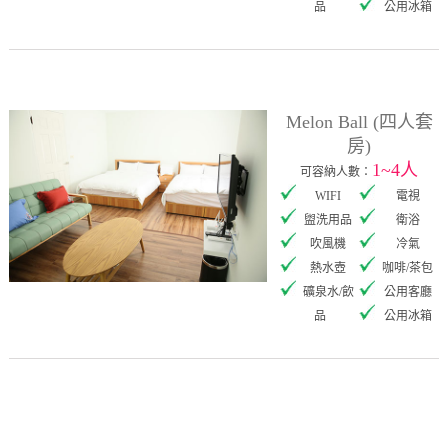
品
公用冰箱
Melon Ball (四人套
房)
1~4人
可容納人數：
WIFI
電視
盥洗用品
衛浴
吹風機
冷氣
熱水壺
咖啡/茶包
礦泉水/飲
公用客廳
品
公用冰箱