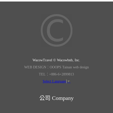
WacowTravel © Wacowbnb, Inc.
WEB DESIGN：OOOPS Tainan web design
TEL：+886-6+2899813
Select Language
▼
公司 Company