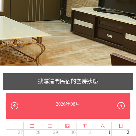
搜尋這間民宿的空房狀態
2026年08月
一
二
三
四
五
六
日
27
28
29
30
31
1
2