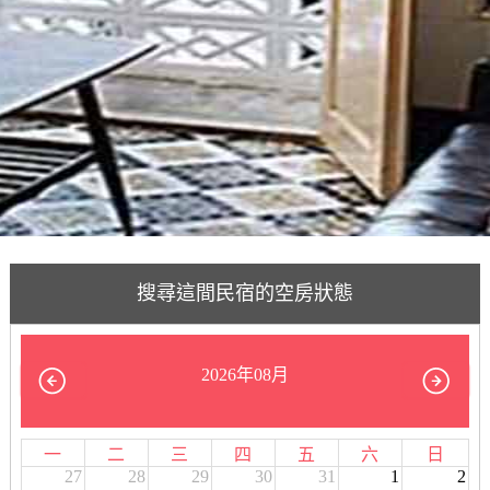
搜尋這間民宿的空房狀態
2026年08月
一
二
三
四
五
六
日
27
28
29
30
31
1
2