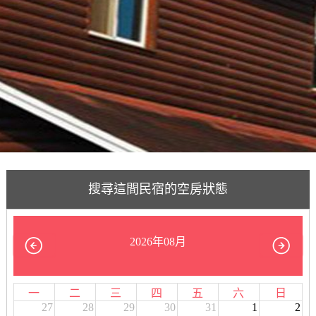
搜尋這間民宿的空房狀態
2026年08月
一
二
三
四
五
六
日
27
28
29
30
31
1
2