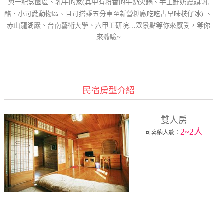
與一紀念園區、乳牛的家(其中有粉香的牛奶火鍋、手工鮮奶饅頭/乳
酪、小可愛動物區、且可搭乘五分車至新營糖廠吃吃古早味枝仔冰) 、
赤山龍湖巖、台南藝術大學、六甲工研院…眾景點等你來感受，等你
來體驗~
民宿房型介紹
雙人房
2~2人
可容納人數：