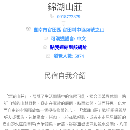
錦湖山莊
0918772379
臺南市官田區 官田村中協68號之11
可溝通語言: 中文
點我連結到該網址
瀏覽人數: 5974
民宿自我介紹
「錦湖山莊」，醞釀了生活閒情中的無限可能，揉合溫馨與休閒，貼
近自然的山林野趣，遊走在寬敞的庭園，時而談笑、時而靜思，偌大
而自由的空間釋放每一個極待修憩的心。 「錦湖山莊」歡迎相揪親朋
好友或家族，包棟聚會、烤肉、卡拉ok歡唱歌，或者走走晃晃鄰近的
烏山頭水庫風景區(內附騎馬、射箭、碰碰車娛樂區和親水公園)、八田