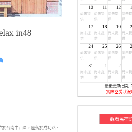
10
11
12
尚未提
尚未提
尚未提
尚未
供
供
供
供
17
18
19
x in48
尚未提
尚未提
尚未提
尚未
供
供
供
供
24
25
26
尚未提
尚未提
尚未提
尚未
供
供
供
供
街
31
1
2
尚未提
尚未提
尚未提
尚未
供
供
供
供
最後更新日期：20
實際空房狀況
觀看民宿
 48'」位於台南中西區，座落於成功路、