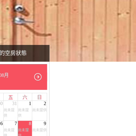
的空房狀態
08月
五
六
日
30
31
1
2
提
尚未提
尚未提
尚未提供
供
供
6
7
8
9
提
尚未提
尚未提
尚未提供
供
供