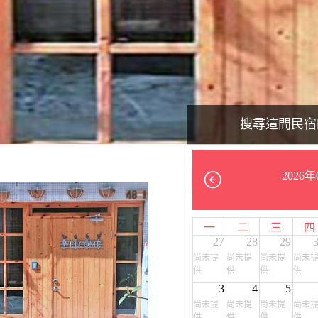
搜尋這間民宿
2026年
一
二
三
四
27
28
29
尚未提
尚未提
尚未提
尚未
供
供
供
供
3
4
5
尚未提
尚未提
尚未提
尚未
供
供
供
供