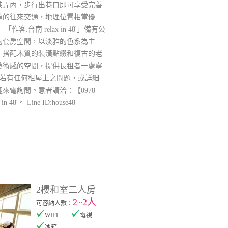
巷弄內，步行出巷口即可享受完善
達的往來交通，地理位置相當優
客.台南 relax in 48'」備有公
的套房空間，以淡雅的色系為主
，搭配木質的裝潢點綴和復古的老
藝術感的空間，提供長租者一處寧
若有任何租屋上之問題，或詳細
來電詢問。意者請洽：【0978-
 48'。 Line ID:house48
2樓和室二人房
2~2人
可容納人數：
WIFI
電視
冰箱