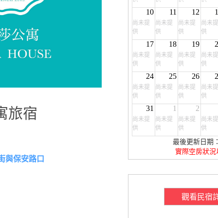
10
11
12
尚未提
尚未提
尚未提
尚未
供
供
供
供
17
18
19
尚未提
尚未提
尚未提
尚未
供
供
供
供
24
25
26
尚未提
尚未提
尚未提
尚未
供
供
供
供
31
1
2
寓旅宿
尚未提
尚未提
尚未提
尚未
供
供
供
供
最後更新日期：20
實際空房狀況
街與保安路口
觀看民宿