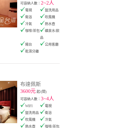
2~2人
可容納人數：
電視
盥洗用品
衛浴
吹風機
冷氣
熱水壺
咖啡/茶包
礦泉水/飲
品
陽台
公用客廳
乾濕分離
布達佩斯
3600元
起/(間)
3~4人
可容納人數：
WIFI
電視
盥洗用品
衛浴
吹風機
冷氣
熱水壺
咖啡/茶包