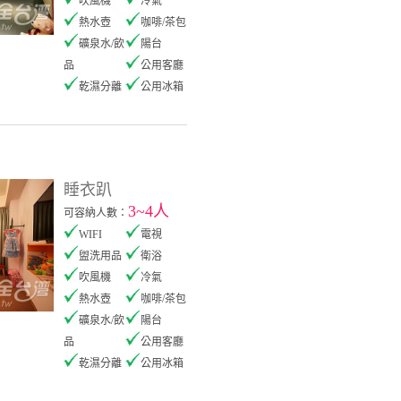
吹風機
冷氣
熱水壺
咖啡/茶包
礦泉水/飲
陽台
品
公用客廳
乾濕分離
公用冰箱
睡衣趴
3~4人
可容納人數：
WIFI
電視
盥洗用品
衛浴
吹風機
冷氣
熱水壺
咖啡/茶包
礦泉水/飲
陽台
品
公用客廳
乾濕分離
公用冰箱