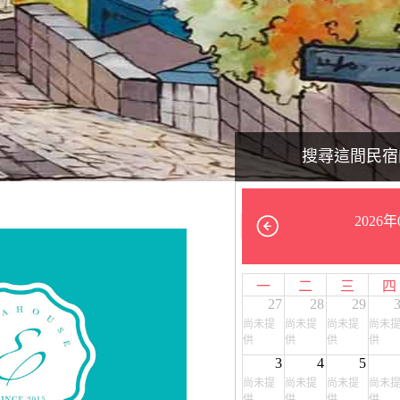
搜尋這間民宿
2026年
一
二
三
四
27
28
29
尚未提
尚未提
尚未提
尚未
供
供
供
供
3
4
5
尚未提
尚未提
尚未提
尚未
供
供
供
供