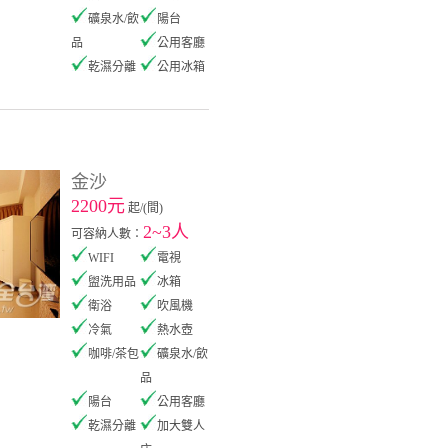
礦泉水/飲
陽台
品
公用客廳
乾濕分離
公用冰箱
金沙
2200元
起/(間)
2~3人
可容納人數：
WIFI
電視
盥洗用品
冰箱
衛浴
吹風機
冷氣
熱水壺
咖啡/茶包
礦泉水/飲
品
陽台
公用客廳
乾濕分離
加大雙人