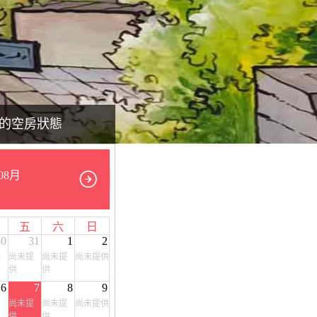
的空房狀態
08月
五
六
日
30
31
1
2
提
尚未提
尚未提
尚未提供
供
供
6
7
8
9
提
尚未提
尚未提
尚未提供
供
供