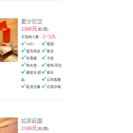
愛沙尼亞
2300元
起/(間)
2~3人
可容納人數：
WIFI
電視
盥洗用品
衛浴
吹風機
冷氣
熱水壺
咖啡/茶包
礦泉水/飲
陽台
品
公用客廳
乾濕分離
公用冰箱
拉菲莊園
2100元
起/(間)