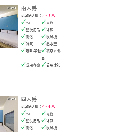
兩人房
2~3人
可容納人數：
WIFI
電視
盥洗用品
冰箱
衛浴
吹風機
冷氣
熱水壺
咖啡/茶包
礦泉水/飲
品
公用客廳
公用冰箱
四人房
4~4人
可容納人數：
WIFI
電視
盥洗用品
冰箱
衛浴
吹風機