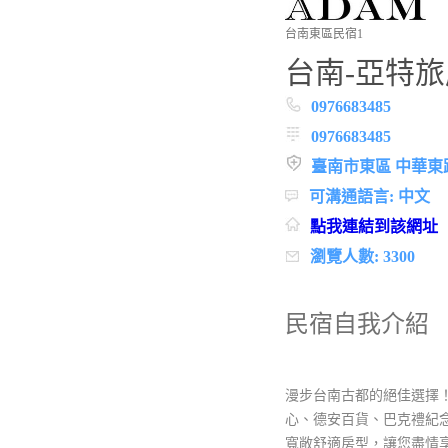
台南東區民宿1
台南-亞特旅
0976683485
0976683485
臺南市東區 中華東路
可溝通語言: 中文
點我連結到該網址
瀏覽人數: 3300
民宿自我介紹
漫步台南古都的絕佳選擇
心、德安百貨、巴克禮紀
寬敞舒適房型，讓您盡情