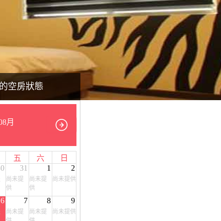
的空房狀態
08月
五
六
日
30
31
1
2
提
尚未提
尚未提
尚未提供
供
供
6
7
8
9
提
尚未提
尚未提
尚未提供
供
供