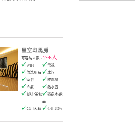
星空斑馬房
2~6人
可容納人數：
WIFI
電視
盥洗用品
冰箱
衛浴
吹風機
冷氣
熱水壺
咖啡/茶包
礦泉水/飲
品
公用客廳
公用冰箱