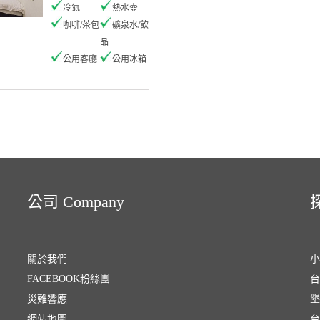
冷氣
熱水壺
咖啡/茶包
礦泉水/飲
品
公用客廳
公用冰箱
公司 Company
探
關於我們
小
FACEBOOK粉絲團
台
災難響應
墾
網站地圖
台