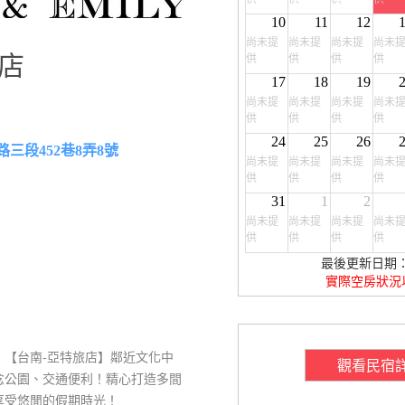
10
11
12
尚未提
尚未提
尚未提
尚未
店
供
供
供
供
17
18
19
尚未提
尚未提
尚未提
尚未
供
供
供
供
24
25
26
三段452巷8弄8號
尚未提
尚未提
尚未提
尚未
供
供
供
供
31
1
2
尚未提
尚未提
尚未提
尚未
供
供
供
供
最後更新日期：20
實際空房狀況
！【台南-亞特旅店】鄰近文化中
觀看民宿
念公園、交通便利！精心打造多間
享受悠閒的假期時光！