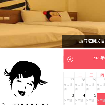
搜尋這間民宿
2026年
一
二
三
四
27
28
29
尚未提
尚未提
尚未提
尚未
供
供
供
供
3
4
5
尚未提
尚未提
尚未提
尚未
供
供
供
供