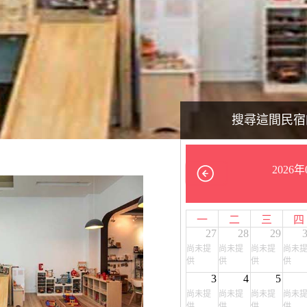
搜尋這間民宿
2026年
一
二
三
四
27
28
29
尚未提
尚未提
尚未提
尚未
供
供
供
供
3
4
5
尚未提
尚未提
尚未提
尚未
供
供
供
供