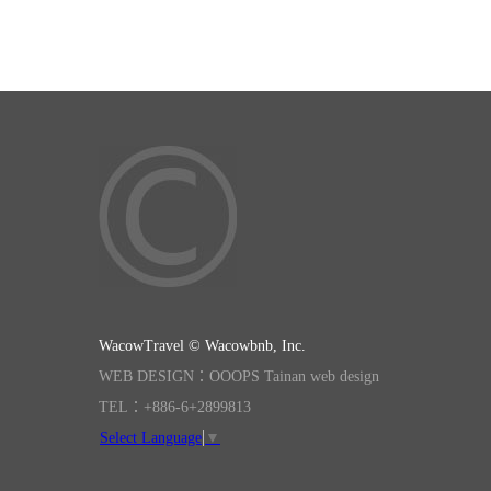
WacowTravel © Wacowbnb, Inc.
WEB DESIGN：OOOPS Tainan web design
TEL：+886-6+2899813
Select Language
▼