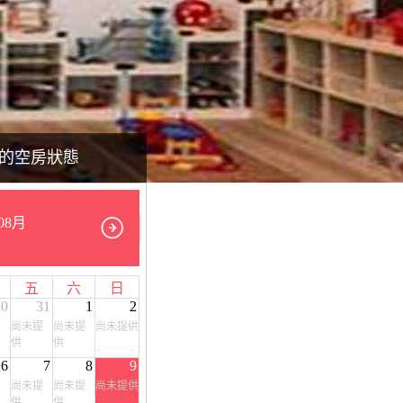
的空房狀態
08月
五
六
日
30
31
1
2
提
尚未提
尚未提
尚未提供
供
供
6
7
8
9
提
尚未提
尚未提
尚未提供
供
供