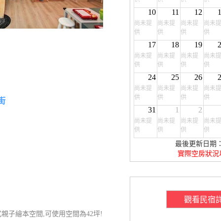
10
11
12
尚未提
尚未提
尚未提
尚未
供
供
供
供
17
18
19
尚未提
尚未提
尚未提
尚未
供
供
供
供
24
25
26
尚未提
尚未提
尚未提
尚未
供
供
供
供
街
31
1
2
尚未提
尚未提
尚未提
尚未
供
供
供
供
最後更新日期：20
實際空房狀況
觀看民宿
親子繪本空間,可使用空間為42坪!